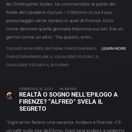
da Christopher Nolan, ha commentato la parte del
finale del Cavaliere Oscuro – Il Ritorno in cui il suo
personaggio viene ripreso in quel di Firenze. Ecco
come descrive quella giornata trascorsa sul set: Era un
giorno come un altro. “Fai questo, entri...
TAGGED IN
ALFRED
,
BATMAN
,
CHRISTIAN BALE
,
LEARN MORE
CHRISTOPHERNOLAN
,
IL CAVALIERE OSCURO
,
IL
CAVALIERE OSCURO IL RITORNO
FEBBRAIO 6, 2021
IN
NEWS
REALTÀ O SOGNO NELL’EPILOGO A
FIRENZE? “ALFRED” SVELA IL
SEGRETO
“Ogni anno facevo una vacanza. Andavo a Firenze. C’è
un cafè sulle rive dell’Arno. Ogni sera andavo a sedermi