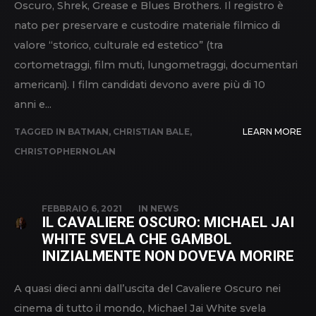
Oscuro, Shrek, Grease e Blues Brothers. Il registro è
nato per preservare e custodire materiale filmico di
valore “storico, culturale ed estetico” (tra
cortometraggi, film muti, lungometraggi, documentari
americani). I film candidati devono avere più di 10
anni e...
TAGGED IN
BATMAN
,
CHRISTIAN BALE
,
LEARN MORE
CHRISTOPHERNOLAN
FEBBRAIO 6, 2021
IN
NEWS
IL CAVALIERE OSCURO: MICHAEL JAI
WHITE SVELA CHE GAMBOL
INIZIALMENTE NON DOVEVA MORIRE
A quasi dieci anni dall’uscita del Cavaliere Oscuro nei
cinema di tutto il mondo, Michael Jai White svela