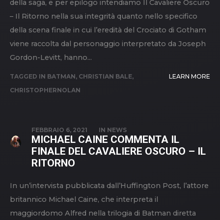
della saga, e per epilogo intendiamo Il Cavaliere Oscuro
– Il Ritorno nella sua integrità quanto nello specifico
della scena finale in cui l’eredità del Crociato di Gotham
viene raccolta dal personaggio interpretato da Joseph
Gordon-Levitt, hanno...
TAGGED IN
BATMAN
,
CHRISTIAN BALE
,
LEARN MORE
CHRISTOPHERNOLAN
FEBBRAIO 6, 2021
IN
NEWS
MICHAEL CAINE COMMENTA IL
FINALE DEL CAVALIERE OSCURO – IL
RITORNO
In un’intervista pubblicata dall’Huffington Post, l’attore
britannico Michael Caine, che interpreta il
maggiordomo Alfred nella trilogia di Batman diretta