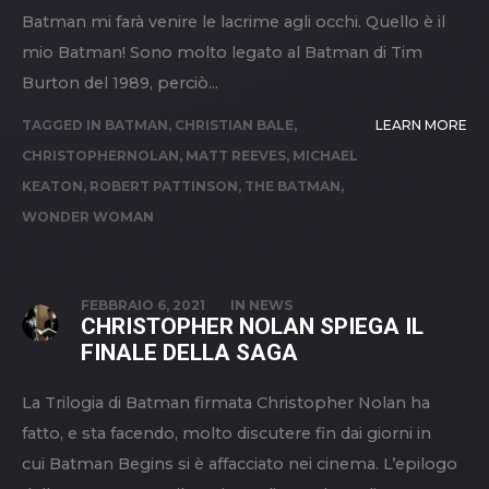
Batman mi farà venire le lacrime agli occhi. Quello è il
mio Batman! Sono molto legato al Batman di Tim
Burton del 1989, perciò...
TAGGED IN
BATMAN
,
CHRISTIAN BALE
,
LEARN MORE
CHRISTOPHERNOLAN
,
MATT REEVES
,
MICHAEL
KEATON
,
ROBERT PATTINSON
,
THE BATMAN
,
WONDER WOMAN
FEBBRAIO 6, 2021
IN
NEWS
CHRISTOPHER NOLAN SPIEGA IL
FINALE DELLA SAGA
La Trilogia di Batman firmata Christopher Nolan ha
fatto, e sta facendo, molto discutere fin dai giorni in
cui Batman Begins si è affacciato nei cinema. L’epilogo