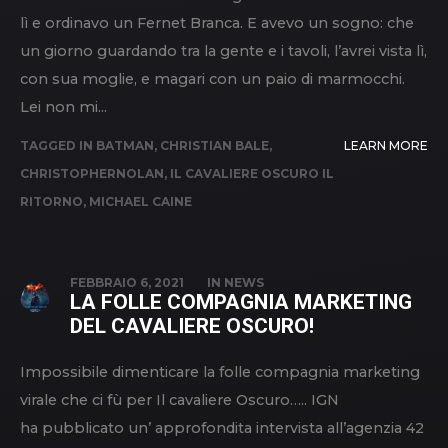
lì e ordinavo un Fernet Branca. E avevo un sogno: che
un giorno guardando tra la gente e i tavoli, l’avrei vista lì,
con sua moglie, e magari con un paio di marmocchi.
Lei non mi...
TAGGED IN
BATMAN
,
CHRISTIAN BALE
,
LEARN MORE
CHRISTOPHERNOLAN
,
IL CAVALIERE OSCURO IL
RITORNO
,
MICHAEL CAINE
FEBBRAIO 6, 2021
IN
NEWS
LA FOLLE COMPAGNIA MARKETING
DEL CAVALIERE OSCURO!
Impossibile dimenticare la folle compagnia marketing
virale che ci fù per Il cavaliere Oscuro….. IGN
ha pubblicato un’ approfondita intervista all’agenzia 42