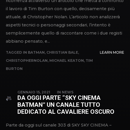
ricorrenza attraverso un articolo che metta a confronto
il lavoro di Tim Burton con quello, decisamente più
attuale, di Christopher Nolan. L’articolo non analizzerà
aspetti tecnici o personaggi secondari, l’intento è
semplicemente quello di raccontare come i due registi
abbiano pensato, e...
TAGGED IN
BATMAN
,
CHRISTIAN BALE
,
LEARN MORE
CHRISTOPHERNOLAN
,
MICHAEL KEATON
,
TIM
BURTON
GENNAIO 15, 2021
IN
NEWS
DA OGGI PARTE “SKY CINEMA
BATMAN” UN CANALE TUTTO
DEDICATO AL CAVALIERE OSCURO
Parte da oggi sul canale 303 di SKY SKY CINEMA –