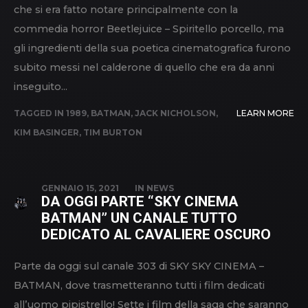
che si era fatto notare principalmente con la
commedia horror Beetlejuice – Spiritello porcello, ma
gli ingredienti della sua poetica cinematografica furono
subito messi nel calderone di quello che era da anni
inseguito...
TAGGED IN
1989
,
BATMAN
,
JACK NICHOLSON
,
LEARN MORE
KIM BASINGER
,
TIM BURTON
GENNAIO 15, 2021
IN
NEWS
DA OGGI PARTE “SKY CINEMA
BATMAN” UN CANALE TUTTO
DEDICATO AL CAVALIERE OSCURO
Parte da oggi sul canale 303 di SKY SKY CINEMA –
BATMAN, dove trasmetteranno tutti i film dedicati
all’uomo pipistrello! Sette i film della saga che saranno