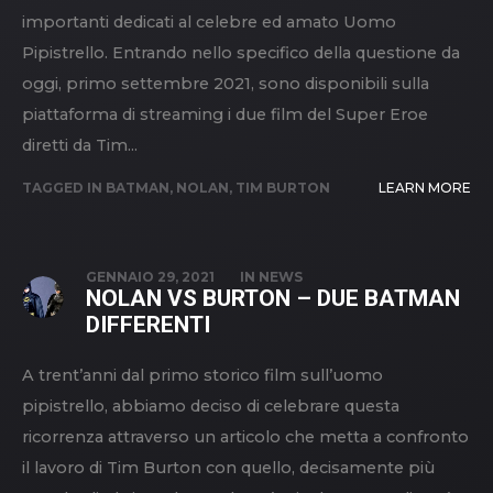
importanti dedicati al celebre ed amato Uomo
Pipistrello. Entrando nello specifico della questione da
oggi, primo settembre 2021, sono disponibili sulla
piattaforma di streaming i due film del Super Eroe
diretti da Tim...
TAGGED IN
BATMAN
,
NOLAN
,
TIM BURTON
LEARN MORE
GENNAIO 29, 2021
IN
NEWS
NOLAN VS BURTON – DUE BATMAN
DIFFERENTI
A trent’anni dal primo storico film sull’uomo
pipistrello, abbiamo deciso di celebrare questa
ricorrenza attraverso un articolo che metta a confronto
il lavoro di Tim Burton con quello, decisamente più