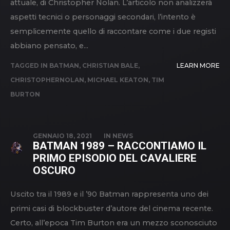
attuale, di Christopher Nolan. L’articolo non analizzerà
aspetti tecnici o personaggi secondari, l’intento è
semplicemente quello di raccontare come i due registi
abbiano pensato, e...
TAGGED IN
BATMAN
,
CHRISTIAN BALE
,
LEARN MORE
CHRISTOPHERNOLAN
,
MICHAEL KEATON
,
TIM
BURTON
GENNAIO 18, 2021
IN
NEWS
BATMAN 1989 – RACCONTIAMO IL
PRIMO EPISODIO DEL CAVALIERE
OSCURO
Uscito tra il 1989 e il ’90 Batman rappresenta uno dei
primi casi di blockbuster d’autore del cinema recente.
Certo, all’epoca Tim Burton era un mezzo sconosciuto