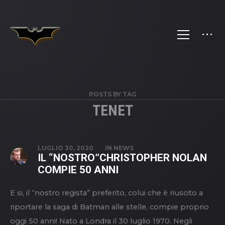
POSTS BY TAG
TENET
LUGLIO 30, 2020
IN
NEWS
IL “NOSTRO”CHRISTOPHER NOLAN
COMPIE 50 ANNI
E si, il “nostro regista” preferito, colui che è riuscito a
riportare la saga di Batman alle stelle, compie proprio
oggi 50 anni! Nato a Londra il 30 luglio 1970. Negli