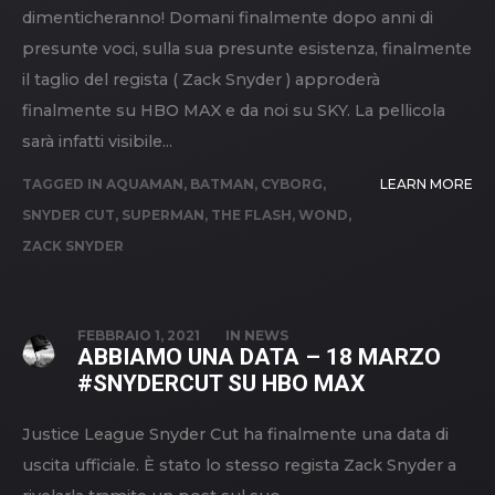
dimenticheranno! Domani finalmente dopo anni di
presunte voci, sulla sua presunte esistenza, finalmente
il taglio del regista ( Zack Snyder ) approderà
finalmente su HBO MAX e da noi su SKY. La pellicola
sarà infatti visibile...
TAGGED IN
AQUAMAN
,
BATMAN
,
CYBORG
,
LEARN MORE
SNYDER CUT
,
SUPERMAN
,
THE FLASH
,
WOND
,
ZACK SNYDER
FEBBRAIO 1, 2021
IN
NEWS
ABBIAMO UNA DATA – 18 MARZO
#SNYDERCUT SU HBO MAX
Justice League Snyder Cut ha finalmente una data di
uscita ufficiale. È stato lo stesso regista Zack Snyder a