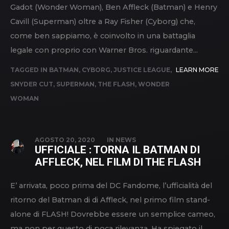
Gadot (Wonder Woman), Ben Affleck (Batman) e Henry
Cavill (Superman) oltre a Ray Fisher (Cyborg) che,
come ben sappiamo, è coinvolto in una battaglia
legale con proprio con Warner Bros. riguardante...
TAGGED IN
BATMAN
,
CYBORG
,
JUSTICE LEAGUE
,
LEARN MORE
SNYDER CUT
,
SUPERMAN
,
THE FLASH
,
WONDER
WOMAN
AGOSTO 20, 2020
IN
NEWS
UFFICIALE : TORNA IL BATMAN DI
AFFLECK, NEL FILM DI THE FLASH
E’ arrivata, poco prima del DC Fandome, l’ufficialità del
ritorno del Batman di di Affleck, nel primo film stand-
alone di FLASH! Dovrebbe essere un semplice cameo,
ma non per questo di poca rilevanza. Ha spiegato il