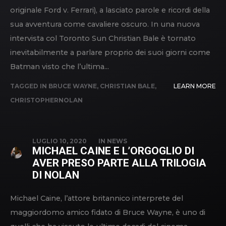
originale Ford v. Ferrari), a lasciato parole e ricordi della
sua avventura come cavaliere oscuro. In una nuova
intervista col Toronto Sun Christian Bale è tornato
inevitabilmente a parlare proprio dei suoi giorni come
Batman visto che l’ultima...
TAGGED IN
BRUCE WAYNE
,
CHRISTIAN BALE
,
LEARN MORE
CHRISTOPHERNOLAN
LUGLIO 10, 2020
IN
NEWS
MICHAEL CAINE E L’ORGOGLIO DI
AVER PRESO PARTE ALLA TRILOGIA
DI NOLAN
Michael Caine, l’attore britannico interprete del
maggiordomo amico fidato di Bruce Wayne, è uno di