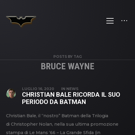
POSTS BY TAG
BRUCE WAYNE
LUGLIO 16, 2020
IN
NEWS
CHRISTIAN BALE RICORDA IL SUO
PERIODO DA BATMAN
Christian Bale, il “nostro” Batman della Trilogia
di Christopher Nolan, nella sua ultima promozione
stampa di Le Mans ‘66 – La Grande Sfida (in