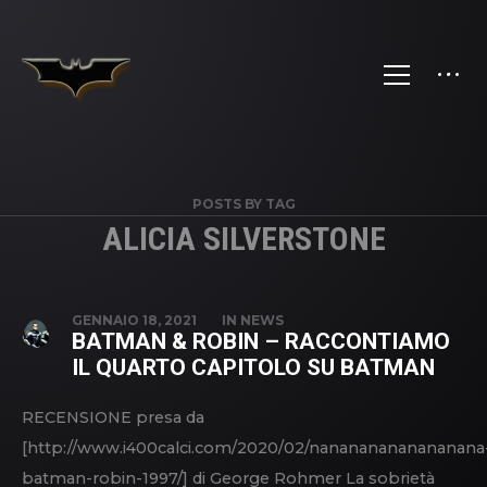
POSTS BY TAG
ALICIA SILVERSTONE
GENNAIO 18, 2021
IN
NEWS
BATMAN & ROBIN – RACCONTIAMO
IL QUARTO CAPITOLO SU BATMAN
RECENSIONE presa da
[http://www.i400calci.com/2020/02/nanananananananana
batman-robin-1997/] di George Rohmer La sobrietà