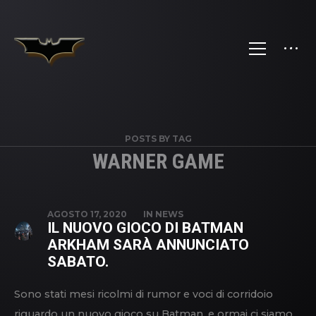
POSTS BY TAG
WARNER GAME
AGOSTO 17, 2020
IN
NEWS
IL NUOVO GIOCO DI BATMAN
ARKHAM SARÀ ANNUNCIATO
SABATO.
Sono stati mesi ricolmi di rumor e voci di corridoio
riguardo un nuovo gioco su Batman, e ormai ci siamo