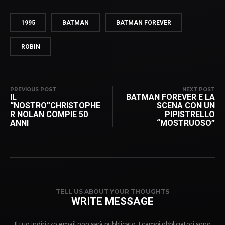
1995
BATMAN
BATMAN FOREVER
ROBIN
PREVIOUS POST
NEXT POST
IL
BATMAN FOREVER E LA
“NOSTRO”CHRISTOPHE
SCENA CON UN
R NOLAN COMPIE 50
PIPISTRELLO
ANNI
“MOSTRUOSO”
TELL US ABOUT YOUR THOUGHTS
WRITE MESSAGE
Il tuo indirizzo email non sarà pubblicato.
I campi obbligatori sono