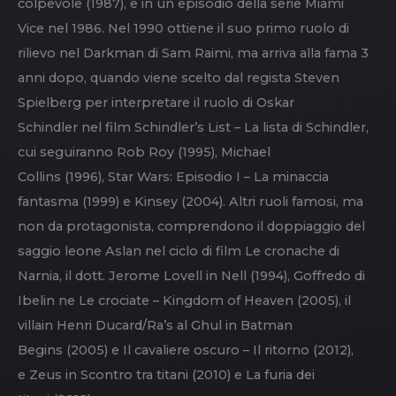
colpevole (1987), e in un episodio della serie Miami
Vice nel 1986. Nel 1990 ottiene il suo primo ruolo di
rilievo nel Darkman di Sam Raimi, ma arriva alla fama 3
anni dopo, quando viene scelto dal regista Steven
Spielberg per interpretare il ruolo di Oskar
Schindler nel film Schindler’s List – La lista di Schindler,
cui seguiranno Rob Roy (1995), Michael
Collins (1996), Star Wars: Episodio I – La minaccia
fantasma (1999) e Kinsey (2004). Altri ruoli famosi, ma
non da protagonista, comprendono il doppiaggio del
saggio leone Aslan nel ciclo di film Le cronache di
Narnia, il dott. Jerome Lovell in Nell (1994), Goffredo di
Ibelin ne Le crociate – Kingdom of Heaven (2005), il
villain Henri Ducard/Ra’s al Ghul in Batman
Begins (2005) e Il cavaliere oscuro – Il ritorno (2012),
e Zeus in Scontro tra titani (2010) e La furia dei