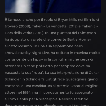
È famoso anche per il ruolo di Bryan Mills nei film Io vi
troverò (2008), Taken – La vendetta (2012) e Taken 3 –
L’ora della verità (2015). In una puntata dei I Simpson,
ha doppiato un prete che converte Bart e Homer
al cattolicesimo. In una sua apparizione nello
show Saturday Night Live, ha recitato in maniera molto
convincente un hippy in là con gli anni che cerca di
ottenere un cane poliziotto per scoprire dove ha
nascosta la sua “roba”. La sua interpretazione di Oskar
Schindler in Schindler’s List gli fece guadagnare grandi
consensi e una candidatura al premio Oscar al miglior
attore nel 1994, ma il riconoscimento fu assegnato
a Tom Hanks per Philadelphia. Neeson sarebbe
dovuto apparire in un piccolo ruolo in Star Wars: