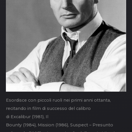
Esordisce con piccoli ruoli nei primi anni ottanta,
recitando in film di successo del calibro
di Excalibur (1981), Il
Bounty (1984), Mission (1986), Suspect – Presunto